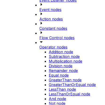
Event Listener nodes
Event nodes
Action nodes
Constant nodes
Flow Control nodes
Operator nodes
Addition node
Subtraction node
Multiplication node
Division node
Remainder node
Equal node
GreaterThan node
GreaterThanOrEqual node
LessThan node
LessThanOrEqual node
And node
Not node