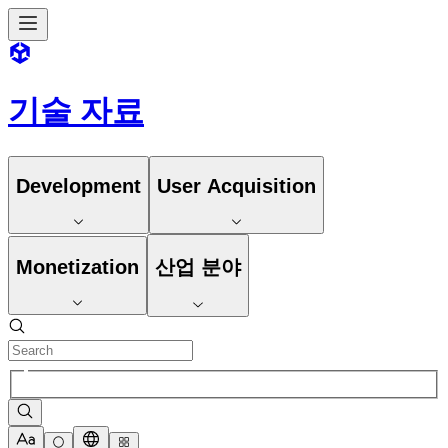
기술 자료
Development
User Acquisition
Monetization
산업 분야