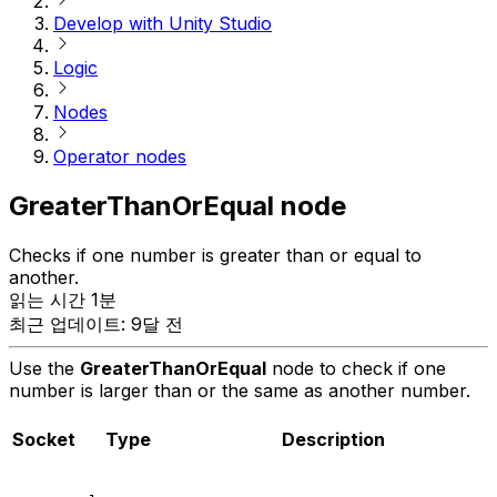
Develop with Unity Studio
Logic
Nodes
Operator nodes
GreaterThanOrEqual node
Checks if one number is greater than or equal to
another.
읽는 시간 1분
최근 업데이트: 9달 전
Use the
GreaterThanOrEqual
node to check if one
number is larger than or the same as another number.
Socket
Type
Description