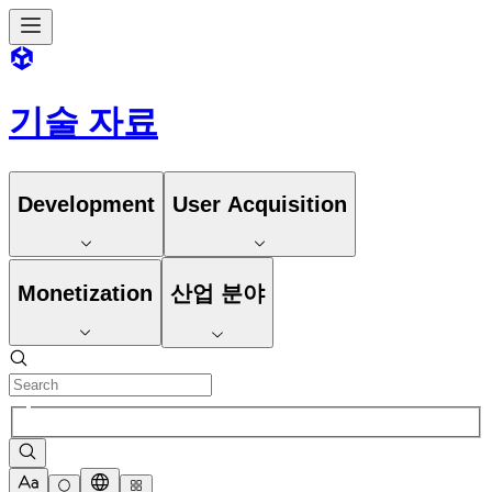
기술 자료
Development
User Acquisition
Monetization
산업 분야