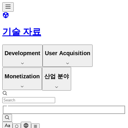
기술 자료
Development
User Acquisition
Monetization
산업 분야