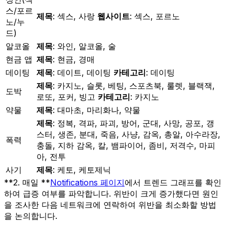
스/포르
제목
: 섹스, 사랑
웹사이트
: 섹스, 포르노
노/누
드)
알코올
제목
: 와인, 알코올, 술
현금 앱
제목
: 현금, 경매
데이팅
제목
: 데이트, 데이팅
카테고리
: 데이팅
제목
: 카지노, 슬롯, 베팅, 스포츠북, 룰렛, 블랙잭,
도박
로또, 포커, 빙고
카테고리
: 카지노
약물
제목
: 대마초, 마리화나, 약물
제목
: 정복, 격파, 파괴, 방어, 군대, 사망, 공포, 갱
스터, 생존, 분대, 죽음, 사냥, 감옥, 총알, 아수라장,
폭력
충돌, 지하 감옥, 칼, 뱀파이어, 좀비, 저격수, 마피
아, 전투
사기
제목
: 케토, 케토제닉
**2. 매일 **
Notifications 페이지
에서 트렌드 그래프를 확인
하여 급증 여부를 파악합니다. 위반이 크게 증가했다면 원인
을 조사한 다음 네트워크에 연락하여 위반을 최소화할 방법
을 논의합니다.