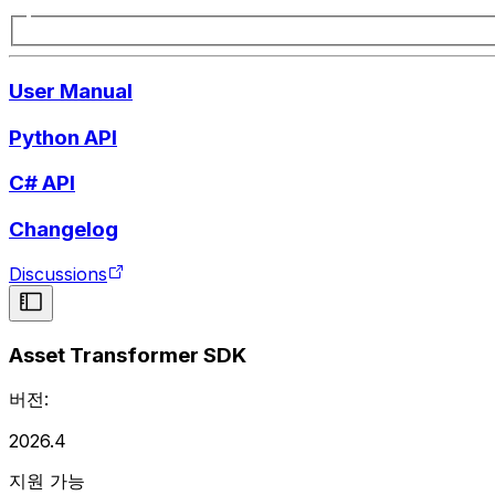
User Manual
Python API
C# API
Changelog
Discussions
Asset Transformer SDK
버전:
2026.4
지원 가능