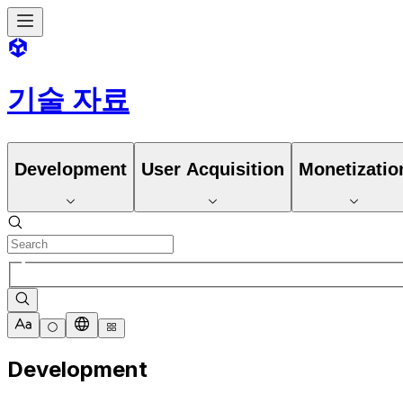
기술 자료
Development
User Acquisition
Monetizatio
Development