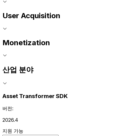
User Acquisition
Monetization
산업 분야
Asset Transformer SDK
버전:
2026.4
지원 가능