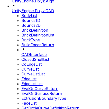
UnityEngine.Pixyz.Algo
UnityEngine.Pixyz.CAD
BodyList
Bounds1D
Bounds2D
BrickDefinition
BrickDefinitionList
BrickType
BuildFacesReturn
CADInterface
ClosedShellList
CoEdgeList
CurveList
CurveListList
EdgeList
EdgeListList
EvalOnCurveReturn
EvalOnSurfaceReturn
ExtrusionBoundaryType
FaceList
GetCircleCurveDefinitionReturn