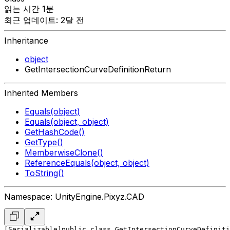
읽는 시간 1분
최근 업데이트: 2달 전
Inheritance
object
GetIntersectionCurveDefinitionReturn
Inherited Members
Equals(object)
Equals(object, object)
GetHashCode()
GetType()
MemberwiseClone()
ReferenceEquals(object, object)
ToString()
Namespace: UnityEngine.Pixyz.CAD
[Serializable]
public class GetIntersectionCurveDefiniti