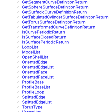
GetSegmentCurveDefinitionReturn
GetSphereSurfaceDefinitionReturn
GetSurfacicCurveDefinitionReturn
GetTabulatedCylinderSurfaceDefinitionReturn
GetTorusSurfaceDefinitionReturn
GetTransformedCurveDefinitionReturn
IsCurvePeriodicReturn
IsSurfaceClosedReturn
IsSurfacePeriodicReturn
LoopList
ModelList
OpenShellList
OrientedEdge
OrientedEdgeList
OrientedFace
OrientedFaceList
ProfileBase
ProfileBaseList
ProfileLoop
SplittedEdge
SplittedEdgeList
TorusType