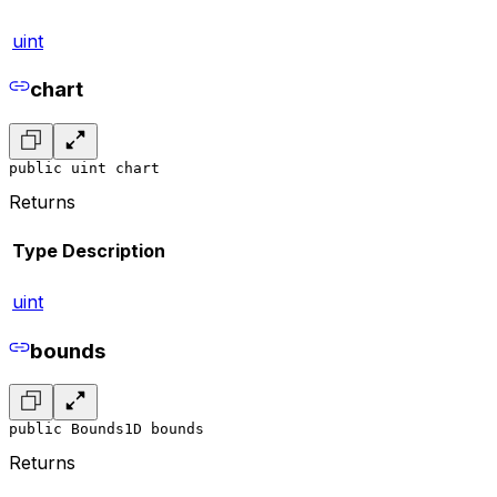
uint
chart
public uint chart
Returns
Type
Description
uint
bounds
public Bounds1D bounds
Returns