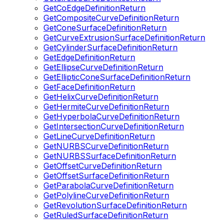
GetCoEdgeDefinitionReturn
GetCompositeCurveDefinitionReturn
GetConeSurfaceDefinitionReturn
GetCurveExtrusionSurfaceDefinitionReturn
GetCylinderSurfaceDefinitionReturn
GetEdgeDefinitionReturn
GetEllipseCurveDefinitionReturn
GetEllipticConeSurfaceDefinitionReturn
GetFaceDefinitionReturn
GetHelixCurveDefinitionReturn
GetHermiteCurveDefinitionReturn
GetHyperbolaCurveDefinitionReturn
GetIntersectionCurveDefinitionReturn
GetLineCurveDefinitionReturn
GetNURBSCurveDefinitionReturn
GetNURBSSurfaceDefinitionReturn
GetOffsetCurveDefinitionReturn
GetOffsetSurfaceDefinitionReturn
GetParabolaCurveDefinitionReturn
GetPolylineCurveDefinitionReturn
GetRevolutionSurfaceDefinitionReturn
GetRuledSurfaceDefinitionReturn