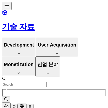
기술 자료
Development
User Acquisition
Monetization
산업 분야