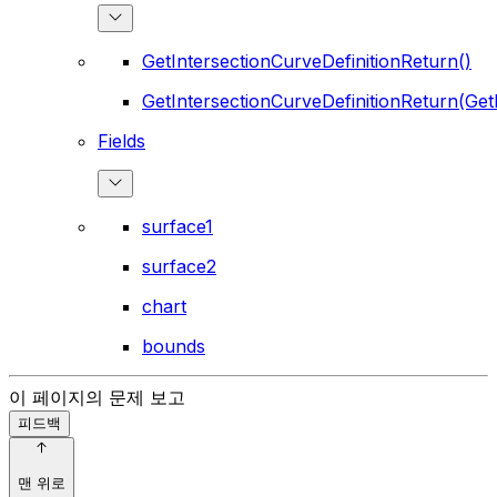
GetIntersectionCurveDefinitionReturn()
GetIntersectionCurveDefinitionReturn(Get
Fields
surface1
surface2
chart
bounds
이 페이지의 문제 보고
피드백
맨 위로