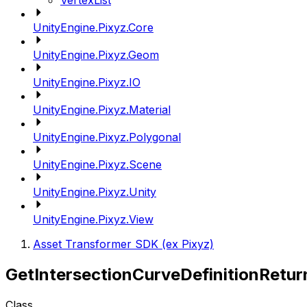
VertexList
UnityEngine.Pixyz.Core
UnityEngine.Pixyz.Geom
UnityEngine.Pixyz.IO
UnityEngine.Pixyz.Material
UnityEngine.Pixyz.Polygonal
UnityEngine.Pixyz.Scene
UnityEngine.Pixyz.Unity
UnityEngine.Pixyz.View
Asset Transformer SDK (ex Pixyz)
GetIntersectionCurveDefinitionRetur
Class