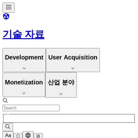
기술 자료
Development
User Acquisition
Monetization
산업 분야