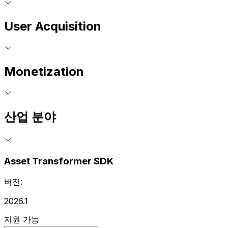
User Acquisition
Monetization
산업 분야
Asset Transformer SDK
버전:
2026.1
지원 가능