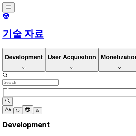
기술 자료
Development
User Acquisition
Monetizatio
Development