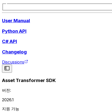
User Manual
Python API
C# API
Changelog
Discussions
Asset Transformer SDK
버전:
2026.1
지원 가능