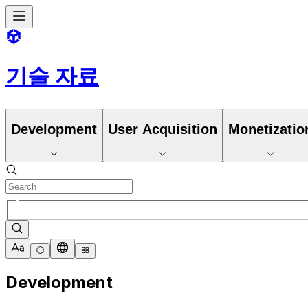
기술 자료
Development
User Acquisition
Monetizatio
Development