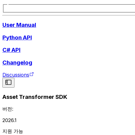
User Manual
Python API
C# API
Changelog
Discussions
Asset Transformer SDK
버전:
2026.1
지원 가능