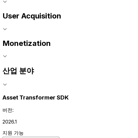
User Acquisition
Monetization
산업 분야
Asset Transformer SDK
버전:
2026.1
지원 가능