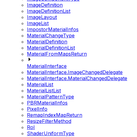
ImageDefinition
ImageDefinitionList
ImageLayout
ImageList
ImpostorMaterialInfos
MaterialChangeType
MaterialDefinition
MaterialDefinitionList
MaterialFromMapsReturn
MaterialInterface
MaterialInterface.ImageChangedDelegate
MaterialInterface.MaterialChangedDelegate
MaterialList
MaterialListList
MaterialPatternType
PBRMaterialInfos
PixelInfo
RemapIndexMapReturn
ResizeFilterMethod
RoI
ShaderUniformType