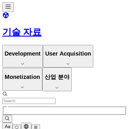
기술 자료
Development
User Acquisition
Monetization
산업 분야