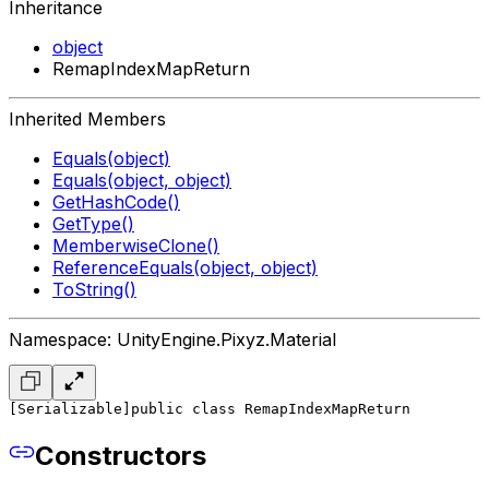
Inheritance
object
RemapIndexMapReturn
Inherited Members
Equals(object)
Equals(object, object)
GetHashCode()
GetType()
MemberwiseClone()
ReferenceEquals(object, object)
ToString()
Namespace: UnityEngine.Pixyz.Material
[Serializable]
public class RemapIndexMapReturn
Constructors