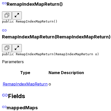
RemapIndexMapReturn()
public RemapIndexMapReturn()
RemapIndexMapReturn(RemapIndexMapReturn)
public RemapIndexMapReturn(RemapIndexMapReturn o)
Parameters
Type
Name
Description
RemapIndexMapReturn
o
Fields
mappedMaps