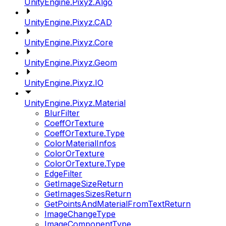
UnityEngine.Pixyz.Algo
UnityEngine.Pixyz.CAD
UnityEngine.Pixyz.Core
UnityEngine.Pixyz.Geom
UnityEngine.Pixyz.IO
UnityEngine.Pixyz.Material
BlurFilter
CoeffOrTexture
CoeffOrTexture.Type
ColorMaterialInfos
ColorOrTexture
ColorOrTexture.Type
EdgeFilter
GetImageSizeReturn
GetImagesSizesReturn
GetPointsAndMaterialFromTextReturn
ImageChangeType
ImageComponentType