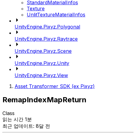
StandardMaterialInfos
Texture
UnlitTextureMaterialInfos
UnityEngine.Pixyz.Polygonal
UnityEngine.Pixyz.Raytrace
UnityEngine.Pixyz.Scene
UnityEngine.Pixyz.Unity
UnityEngine.Pixyz.View
Asset Transformer SDK (ex Pixyz)
RemapIndexMapReturn
Class
읽는 시간 1분
최근 업데이트: 8달 전