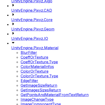
UnityEngine.Pixyz.Algo
UnityEngine.Pixyz.CAD
UnityEngine.Pixyz.Core
UnityEngine.Pixyz.Geom
UnityEngine.Pixyz.IO
UnityEngine.Pixyz.Material
BlurFilter
CoeffOrTexture
CoeffOrTexture.Type
ColorMaterialInfos
ColorOrTexture
ColorOrTexture.Type
EdgeFilter
GetImageSizeReturn
GetImagesSizesReturn
GetPointsAndMaterialFromTextReturn
ImageChangeType
ImageComponentType