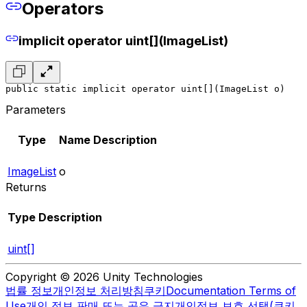
Operators
implicit operator uint[](ImageList)
public static implicit operator uint[](ImageList o)
Parameters
Type
Name
Description
ImageList
o
Returns
Type
Description
uint[]
Copyright © 2026 Unity Technologies
법률 정보
개인정보 처리방침
쿠키
Documentation Terms of
Use
개인 정보 판매 또는 공유 금지
개인정보 보호 선택(쿠키