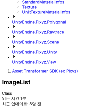
StandardMaterialInfos
Texture
UnlitTextureMaterialInfos
UnityEngine.Pixyz.Polygonal
UnityEngine.Pixyz.Raytrace
UnityEngine.Pixyz.Scene
UnityEngine.Pixyz.Unity
UnityEngine.Pixyz.View
Asset Transformer SDK (ex Pixyz)
ImageList
Class
읽는 시간 1분
최근 업데이트: 8달 전