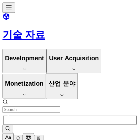
기술 자료
Development
User Acquisition
Monetization
산업 분야