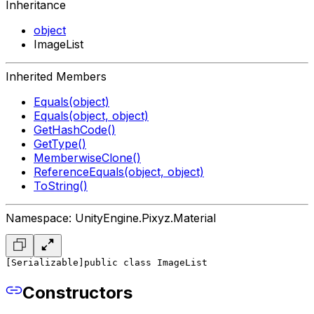
Inheritance
object
ImageList
Inherited Members
Equals(object)
Equals(object, object)
GetHashCode()
GetType()
MemberwiseClone()
ReferenceEquals(object, object)
ToString()
Namespace: UnityEngine.Pixyz.Material
[Serializable]
public class ImageList
Constructors