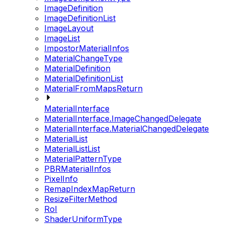
ImageDefinition
ImageDefinitionList
ImageLayout
ImageList
ImpostorMaterialInfos
MaterialChangeType
MaterialDefinition
MaterialDefinitionList
MaterialFromMapsReturn
MaterialInterface
MaterialInterface.ImageChangedDelegate
MaterialInterface.MaterialChangedDelegate
MaterialList
MaterialListList
MaterialPatternType
PBRMaterialInfos
PixelInfo
RemapIndexMapReturn
ResizeFilterMethod
RoI
ShaderUniformType