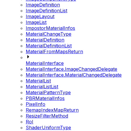
ImageDefinition
ImageDefinitionList
ImageLayout
ImageList
ImpostorMaterialInfos
MaterialChangeType
MaterialDefinition
MaterialDefinitionList
MaterialFromMapsReturn
MaterialInterface
MaterialInterface.ImageChangedDelegate
MaterialInterface.MaterialChangedDelegate
MaterialList
MaterialListList
MaterialPatternType
PBRMaterialInfos
PixelInfo
RemapIndexMapReturn
ResizeFilterMethod
RoI
ShaderUniformType