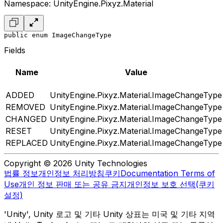
Namespace: UnityEngine.Pixyz.Material
public enum ImageChangeType
Fields
Name
Value
ADDED
UnityEngine.Pixyz.Material.ImageChangeType
REMOVED
UnityEngine.Pixyz.Material.ImageChangeType
CHANGED
UnityEngine.Pixyz.Material.ImageChangeType
RESET
UnityEngine.Pixyz.Material.ImageChangeType
REPLACED
UnityEngine.Pixyz.Material.ImageChangeType
Copyright © 2026 Unity Technologies
법률 정보
개인정보 처리방침
쿠키
Documentation Terms of
Use
개인 정보 판매 또는 공유 금지
개인정보 보호 선택(쿠키
설정)
'Unity', Unity 로고 및 기타 Unity 상표는 미국 및 기타 지역