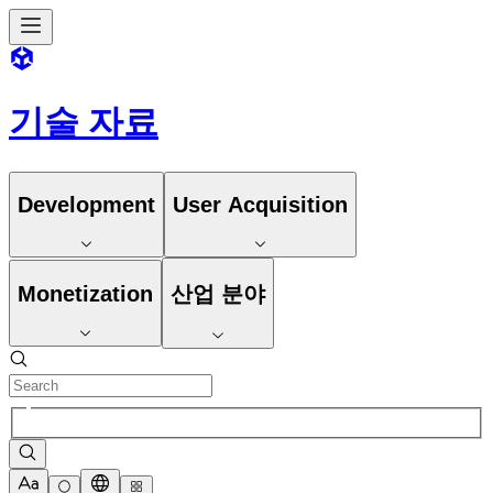
기술 자료
Development
User Acquisition
Monetization
산업 분야