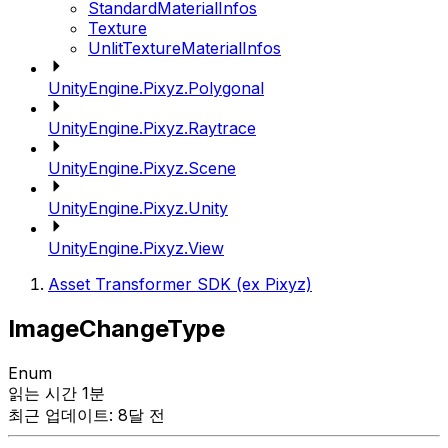
StandardMaterialInfos
Texture
UnlitTextureMaterialInfos
UnityEngine.Pixyz.Polygonal
UnityEngine.Pixyz.Raytrace
UnityEngine.Pixyz.Scene
UnityEngine.Pixyz.Unity
UnityEngine.Pixyz.View
Asset Transformer SDK (ex Pixyz)
ImageChangeType
Enum
읽는 시간 1분
최근 업데이트: 8달 전