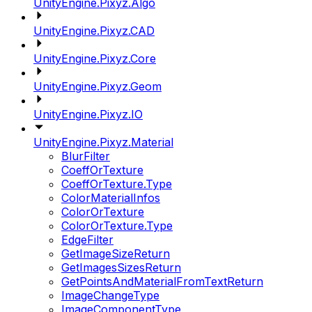
UnityEngine.Pixyz.Algo
UnityEngine.Pixyz.CAD
UnityEngine.Pixyz.Core
UnityEngine.Pixyz.Geom
UnityEngine.Pixyz.IO
UnityEngine.Pixyz.Material
BlurFilter
CoeffOrTexture
CoeffOrTexture.Type
ColorMaterialInfos
ColorOrTexture
ColorOrTexture.Type
EdgeFilter
GetImageSizeReturn
GetImagesSizesReturn
GetPointsAndMaterialFromTextReturn
ImageChangeType
ImageComponentType