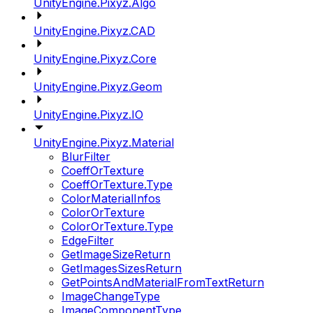
UnityEngine.Pixyz.Algo
UnityEngine.Pixyz.CAD
UnityEngine.Pixyz.Core
UnityEngine.Pixyz.Geom
UnityEngine.Pixyz.IO
UnityEngine.Pixyz.Material
BlurFilter
CoeffOrTexture
CoeffOrTexture.Type
ColorMaterialInfos
ColorOrTexture
ColorOrTexture.Type
EdgeFilter
GetImageSizeReturn
GetImagesSizesReturn
GetPointsAndMaterialFromTextReturn
ImageChangeType
ImageComponentType