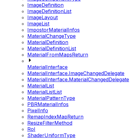
ImageDefinition
ImageDefinitionList
ImageLayout
ImageList
ImpostorMaterialInfos
MaterialChangeType
MaterialDefinition
MaterialDefinitionList
MaterialFromMapsReturn
MaterialInterface
MaterialInterface.ImageChangedDelegate
MaterialInterface.MaterialChangedDelegate
MaterialList
MaterialListList
MaterialPatternType
PBRMaterialInfos
PixelInfo
RemapIndexMapReturn
ResizeFilterMethod
RoI
ShaderUniformType