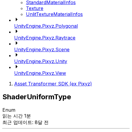
StandardMaterialInfos
Texture
UnlitTextureMaterialInfos
UnityEngine.Pixyz.Polygonal
UnityEngine.Pixyz.Raytrace
UnityEngine.Pixyz.Scene
UnityEngine.Pixyz.Unity
UnityEngine.Pixyz.View
Asset Transformer SDK (ex Pixyz)
ShaderUniformType
Enum
읽는 시간 1분
최근 업데이트: 8달 전