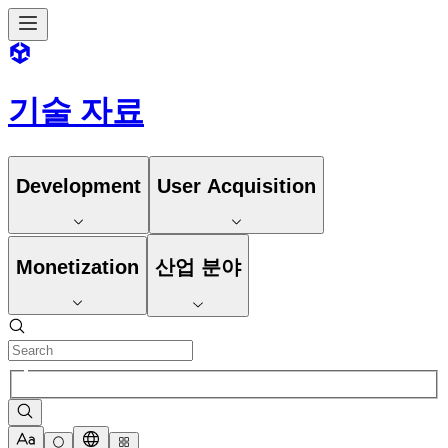
기술 자료
Development
User Acquisition
Monetization
산업 분야