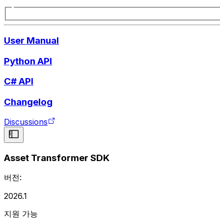
User Manual
Python API
C# API
Changelog
Discussions
Asset Transformer SDK
버전:
2026.1
지원 가능