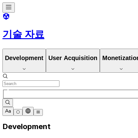
기술 자료
Development
User Acquisition
Monetizatio
Development