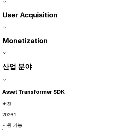
User Acquisition
Monetization
산업 분야
Asset Transformer SDK
버전:
2026.1
지원 가능