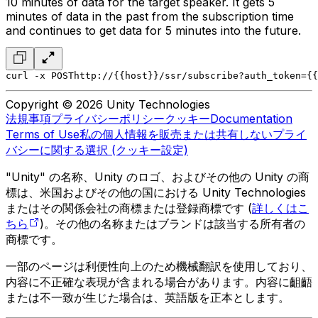
10 minutes of data for the target speaker. It gets 5
minutes of data in the past from the subscription time
and continues to get data for 5 minutes into the future.
curl -x POST
http://{{host}}/ssr/subscribe?auth_token={{
Copyright © 2026 Unity Technologies
法規事項
プライバシーポリシー
クッキー
Documentation
Terms of Use
私の個人情報を販売または共有しない
プライ
バシーに関する選択 (クッキー設定)
"Unity" の名称、Unity のロゴ、およびその他の Unity の商
標は、米国およびその他の国における Unity Technologies
またはその関係会社の商標または登録商標です (
詳しくはこ
ちら
)。その他の名称またはブランドは該当する所有者の
商標です。
一部のページは利便性向上のため機械翻訳を使用しており、
内容に不正確な表現が含まれる場合があります。内容に齟齬
または不一致が生じた場合は、英語版を正本とします。