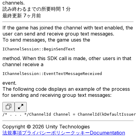
channels.
読み終わるまでの所要時間 1 分
最終更新 7ヶ月前
If the game has joined the channel with text enabled, the
user can send and receive group text messages.
To send messages, the game uses the
IChannelSession::BeginSendText
method. When this SDK call is made, other users in that
channel receive a
IChannelSession::EventTextMessageReceived
event.
The following code displays an example of the process
for sending and receiving group text messages:
/* . . . */
ChannelId Channel = ChannelId(kDefaultIssuer
Copyright © 2026 Unity Technologies
法規事項
プライバシーポリシー
クッキー
Documentation