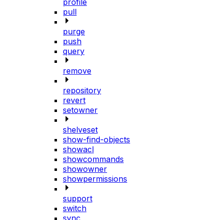
profile
pull
purge
push
query
remove
repository
revert
setowner
shelveset
show-find-objects
showacl
showcommands
showowner
showpermissions
support
switch
sync