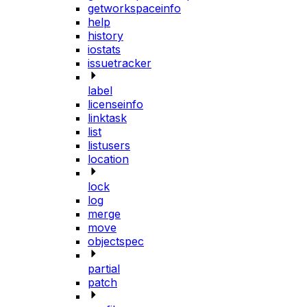
getworkspaceinfo
help
history
iostats
issuetracker
label
licenseinfo
linktask
list
listusers
location
lock
log
merge
move
objectspec
partial
patch