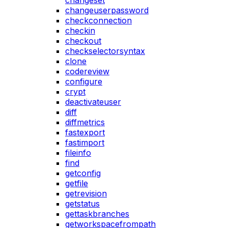
changeset
changeuserpassword
checkconnection
checkin
checkout
checkselectorsyntax
clone
codereview
configure
crypt
deactivateuser
diff
diffmetrics
fastexport
fastimport
fileinfo
find
getconfig
getfile
getrevision
getstatus
gettaskbranches
getworkspacefrompath