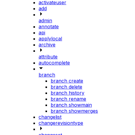
activateuser
add
admin
annotate
api
applylocal
archive
attribute
autocomplete
branch
branch create
branch delete
branch history
branch rename
branch showmain
branch showmerges
changelist
changerevisiontype