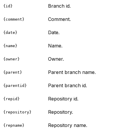
Branch id.
{id}
Comment.
{comment}
Date.
{date}
Name.
{name}
Owner.
{owner}
Parent branch name.
{parent}
Parent branch id.
{parentid}
Repository id.
{repid}
Repository.
{repository}
Repository name.
{repname}