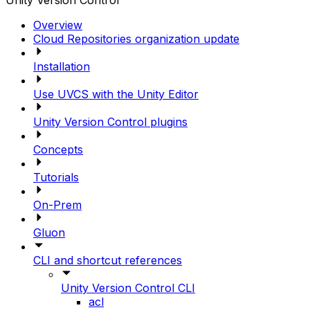
Unity Version Control
Overview
Cloud Repositories organization update
Installation
Use UVCS with the Unity Editor
Unity Version Control plugins
Concepts
Tutorials
On-Prem
Gluon
CLI and shortcut references
Unity Version Control CLI
acl