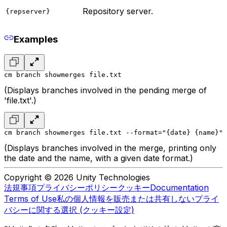
Repository server.
{repserver}
Examples
cm branch showmerges file.txt
(Displays branches involved in the pending merge of
'file.txt'.)
cm branch showmerges file.txt --format="{date} {name}" 
(Displays branches involved in the merge, printing only
the date and the name, with a given date format.)
Copyright © 2026 Unity Technologies
法規事項
プライバシーポリシー
クッキー
Documentation
Terms of Use
私の個人情報を販売または共有しない
プライ
バシーに関する選択 (クッキー設定)