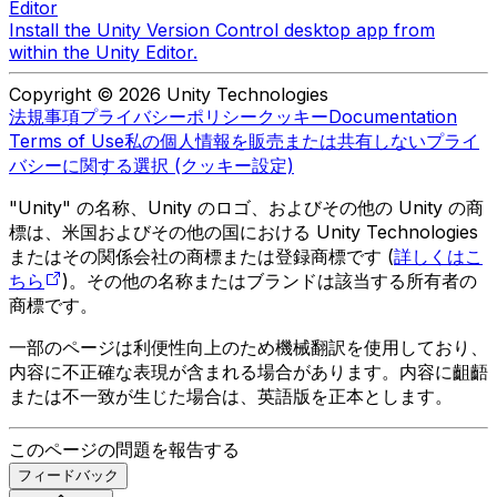
Editor
Install the Unity Version Control desktop app from
within the Unity Editor.
Copyright © 2026 Unity Technologies
法規事項
プライバシーポリシー
クッキー
Documentation
Terms of Use
私の個人情報を販売または共有しない
プライ
バシーに関する選択 (クッキー設定)
"Unity" の名称、Unity のロゴ、およびその他の Unity の商
標は、米国およびその他の国における Unity Technologies
またはその関係会社の商標または登録商標です (
詳しくはこ
ちら
)。その他の名称またはブランドは該当する所有者の
商標です。
一部のページは利便性向上のため機械翻訳を使用しており、
内容に不正確な表現が含まれる場合があります。内容に齟齬
または不一致が生じた場合は、英語版を正本とします。
このページの問題を報告する
フィードバック