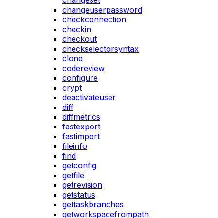
changeset
changeuserpassword
checkconnection
checkin
checkout
checkselectorsyntax
clone
codereview
configure
crypt
deactivateuser
diff
diffmetrics
fastexport
fastimport
fileinfo
find
getconfig
getfile
getrevision
getstatus
gettaskbranches
getworkspacefrompath