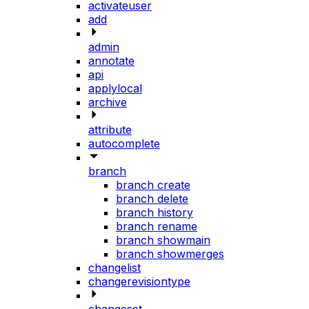
activateuser
add
admin
annotate
api
applylocal
archive
attribute
autocomplete
branch
branch create
branch delete
branch history
branch rename
branch showmain
branch showmerges
changelist
changerevisiontype