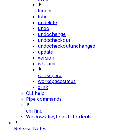
trigger
tube
undelete
undo
undochange
undocheckout
undocheckoutunchanged
update
version
whoami
workspace
workspacestatus
xlink
CLI help
Pipe commands
cm find
Windows keyboard shortcuts
Release Notes