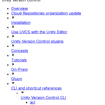
Unity Version Control
Overview
Cloud Repositories organization update
Installation
Use UVCS with the Unity Editor
Unity Version Control plugins
Concepts
Tutorials
On-Prem
Gluon
CLI and shortcut references
Unity Version Control CLI
acl