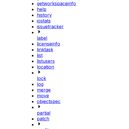
getworkspaceinfo
help
history
iostats
issuetracker
label
licenseinfo
linktask
list
listusers
location
lock
log
merge
move
objectspec
partial
patch