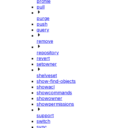
profile
pull
purge
push
query
remove
repository
revert
setowner
shelveset
show-find-objects
showacl
showcommands
showowner
showpermissions
support
switch
sync