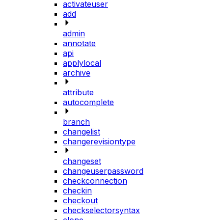
activateuser
add
admin
annotate
api
applylocal
archive
attribute
autocomplete
branch
changelist
changerevisiontype
changeset
changeuserpassword
checkconnection
checkin
checkout
checkselectorsyntax