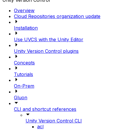
Unity Version Control
Overview
Cloud Repositories organization update
Installation
Use UVCS with the Unity Editor
Unity Version Control plugins
Concepts
Tutorials
On-Prem
Gluon
CLI and shortcut references
Unity Version Control CLI
acl