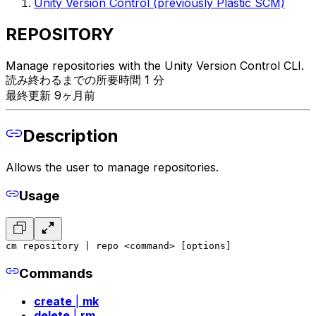
Unity Version Control (previously Plastic SCM)
REPOSITORY
Manage repositories with the Unity Version Control CLI.
読み終わるまでの所要時間 1 分
最終更新 9ヶ月前
Description
Allows the user to manage repositories.
Usage
cm repository | repo <command> [options]
Commands
create
|
mk
delete
|
rm