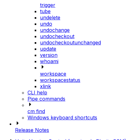
trigger
tube
undelete
undo
undochange
undocheckout
undocheckoutunchanged
update
version
whoami
workspace
workspacestatus
xlink
CLI help
Pipe commands
cm find
Windows keyboard shortcuts
Release Notes