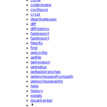
clone
codereview
configure
crypt
deactivateuser
diff
diffmetrics
fastexport
fastimport
fileinfo
find
getconfig
getfile
getrevision
getstatus
gettaskbranches
getworkspacefrompath
getworkspaceinfo
help
history
iostats
issuetracker