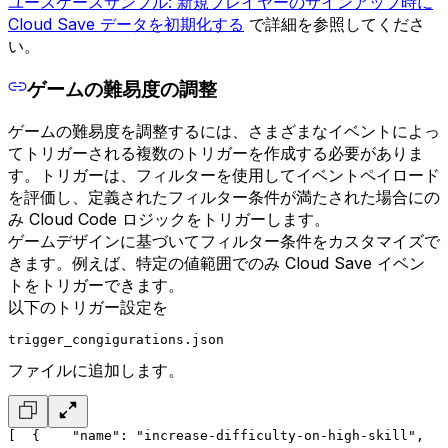
ユースケースサンプル: 新規プレイヤーのサインアップ時に
Cloud Save データを初期化する
で詳細を参照してくださ
い。
ゲームの難易度の調整
ゲームの難易度を調整するには、さまざまなイベントによっ
てトリガーされる複数のトリガーを作成する必要がありま
す。トリガーは、フィルターを使用してイベントペイロード
を評価し、定義されたフィルター条件が満たされた場合にの
み Cloud Code ロジックをトリガーします。
ゲームデザインに基づいてフィルター条件をカスタマイズで
きます。例えば、特定の値範囲でのみ Cloud Save イベン
トをトリガーできます。
以下のトリガー設定を
trigger_congigurations.json
ファイルに追加します。
[
  {
    "name": "increase-difficulty-on-high-skill",
   