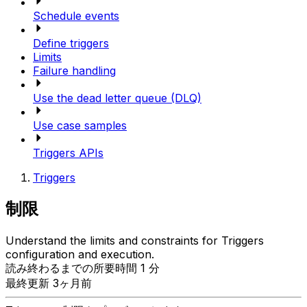
Schedule events
Define triggers
Limits
Failure handling
Use the dead letter queue (DLQ)
Use case samples
Triggers APIs
Triggers
制限
Understand the limits and constraints for Triggers
configuration and execution.
読み終わるまでの所要時間 1 分
最終更新 3ヶ月前