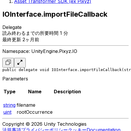
Asset Transformer SDK (ex Pixyz)
IOInterface.importFileCallback
Delegate
読み終わるまでの所要時間 1 分
最終更新 2ヶ月前
Namespace: UnityEngine.Pixyz.IO
public delegate void IOInterface.importFileCallback(st
Parameters
Type
Name
Description
string
filename
uint
rootOccurrence
Copyright © 2026 Unity Technologies
法規事項
プライバシーポリシー
クッキー
Documentation