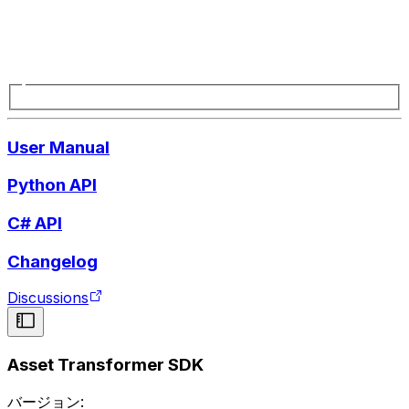
User Manual
Python API
C# API
Changelog
Discussions
Asset Transformer SDK
バージョン: