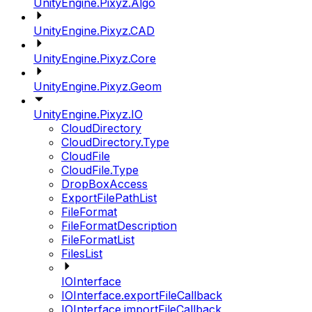
UnityEngine.Pixyz.Algo
UnityEngine.Pixyz.CAD
UnityEngine.Pixyz.Core
UnityEngine.Pixyz.Geom
UnityEngine.Pixyz.IO
CloudDirectory
CloudDirectory.Type
CloudFile
CloudFile.Type
DropBoxAccess
ExportFilePathList
FileFormat
FileFormatDescription
FileFormatList
FilesList
IOInterface
IOInterface.exportFileCallback
IOInterface.importFileCallback