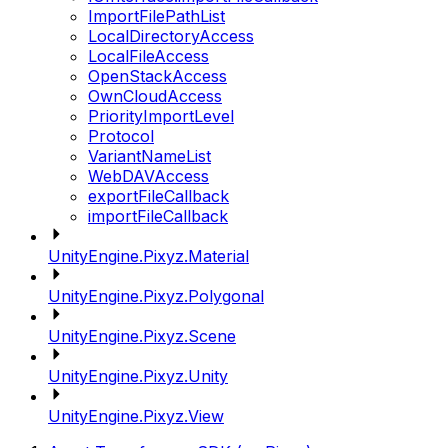
ImportFilePathList
LocalDirectoryAccess
LocalFileAccess
OpenStackAccess
OwnCloudAccess
PriorityImportLevel
Protocol
VariantNameList
WebDAVAccess
exportFileCallback
importFileCallback
UnityEngine.Pixyz.Material
UnityEngine.Pixyz.Polygonal
UnityEngine.Pixyz.Scene
UnityEngine.Pixyz.Unity
UnityEngine.Pixyz.View