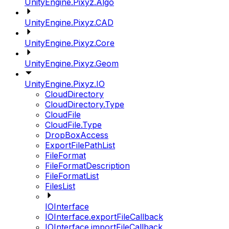
UnityEngine.Pixyz.Algo
UnityEngine.Pixyz.CAD
UnityEngine.Pixyz.Core
UnityEngine.Pixyz.Geom
UnityEngine.Pixyz.IO
CloudDirectory
CloudDirectory.Type
CloudFile
CloudFile.Type
DropBoxAccess
ExportFilePathList
FileFormat
FileFormatDescription
FileFormatList
FilesList
IOInterface
IOInterface.exportFileCallback
IOInterface.importFileCallback