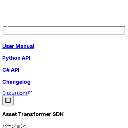
User Manual
Python API
C# API
Changelog
Discussions
Asset Transformer SDK
バージョン: