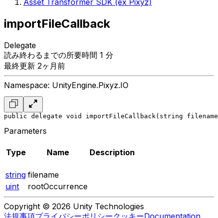
Asset Transformer SDK (ex Pixyz)
importFileCallback
Delegate
読み終わるまでの所要時間 1 分
最終更新 2ヶ月前
Namespace: UnityEngine.Pixyz.IO
public delegate void importFileCallback(string filename
Parameters
Type
Name
Description
string
filename
uint
rootOccurrence
Copyright © 2026 Unity Technologies
法規事項
プライバシーポリシー
クッキー
Documentation