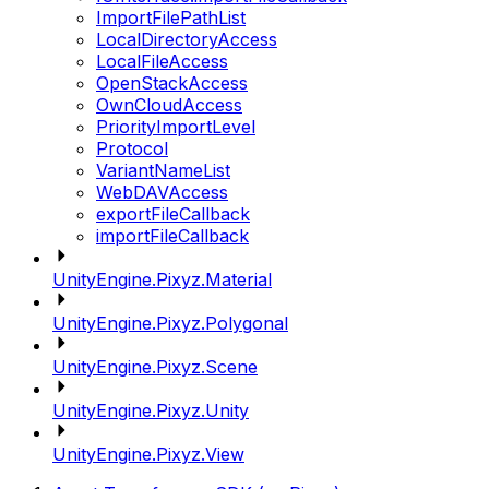
ImportFilePathList
LocalDirectoryAccess
LocalFileAccess
OpenStackAccess
OwnCloudAccess
PriorityImportLevel
Protocol
VariantNameList
WebDAVAccess
exportFileCallback
importFileCallback
UnityEngine.Pixyz.Material
UnityEngine.Pixyz.Polygonal
UnityEngine.Pixyz.Scene
UnityEngine.Pixyz.Unity
UnityEngine.Pixyz.View