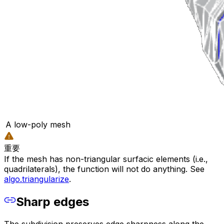
A low-poly mesh
重要
If the mesh has non-triangular surfacic elements (i.e.,
quadrilaterals), the function will not do anything. See
algo.triangularize
.
Sharp edges
The subdivision preserves edge sharpness along the