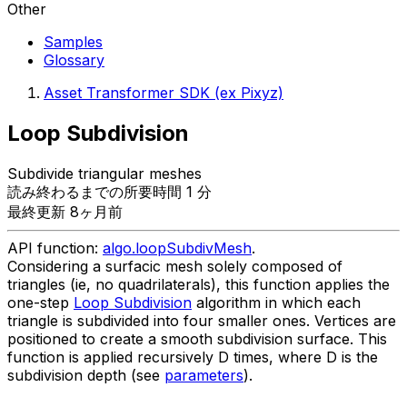
Other
Samples
Glossary
Asset Transformer SDK (ex Pixyz)
Loop Subdivision
Subdivide triangular meshes
読み終わるまでの所要時間 1 分
最終更新 8ヶ月前
API function:
algo.loopSubdivMesh
.
Considering a surfacic mesh solely composed of
triangles (ie, no quadrilaterals), this function applies the
one-step
Loop Subdivision
algorithm in which each
triangle is subdivided into four smaller ones. Vertices are
positioned to create a smooth subdivision surface. This
function is applied recursively D times, where D is the
subdivision depth (see
parameters
).