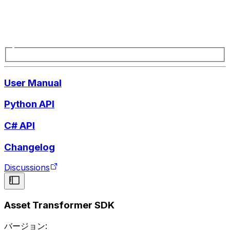
User Manual
Python API
C# API
Changelog
Discussions
Asset Transformer SDK
バージョン: