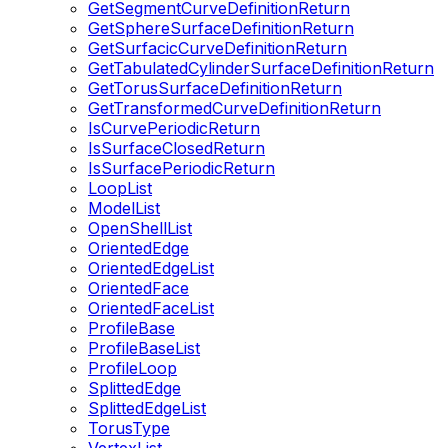
GetSegmentCurveDefinitionReturn
GetSphereSurfaceDefinitionReturn
GetSurfacicCurveDefinitionReturn
GetTabulatedCylinderSurfaceDefinitionReturn
GetTorusSurfaceDefinitionReturn
GetTransformedCurveDefinitionReturn
IsCurvePeriodicReturn
IsSurfaceClosedReturn
IsSurfacePeriodicReturn
LoopList
ModelList
OpenShellList
OrientedEdge
OrientedEdgeList
OrientedFace
OrientedFaceList
ProfileBase
ProfileBaseList
ProfileLoop
SplittedEdge
SplittedEdgeList
TorusType