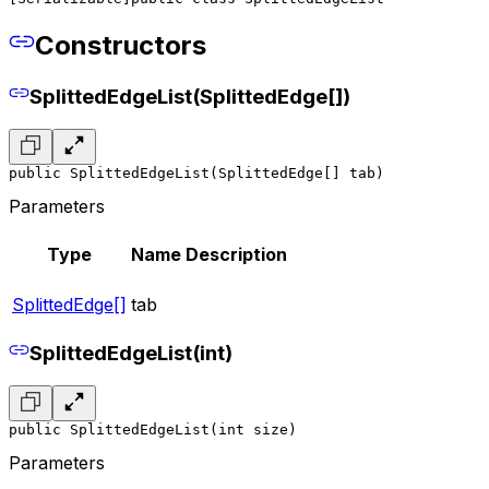
Constructors
SplittedEdgeList(SplittedEdge[])
public SplittedEdgeList(SplittedEdge[] tab)
Parameters
Type
Name
Description
SplittedEdge[]
tab
SplittedEdgeList(int)
public SplittedEdgeList(int size)
Parameters