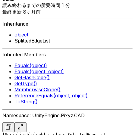
読み終わるまでの所要時間 1 分
最終更新 8ヶ月前
Inheritance
object
SplittedEdgeList
Inherited Members
Equals(object)
Equals(object, object)
GetHashCode()
GetType()
MemberwiseClone()
ReferenceEquals(object, object)
ToString()
Namespace: UnityEngine.Pixyz.CAD
[Serializable]
public class SplittedEdgeList