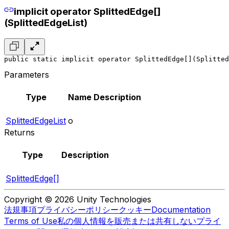
implicit operator SplittedEdge[]
(SplittedEdgeList)
public static implicit operator SplittedEdge[](Splitted
Parameters
Type
Name
Description
SplittedEdgeList
o
Returns
Type
Description
SplittedEdge[]
Copyright © 2026 Unity Technologies
法規事項
プライバシーポリシー
クッキー
Documentation
Terms of Use
私の個人情報を販売または共有しない
プライ