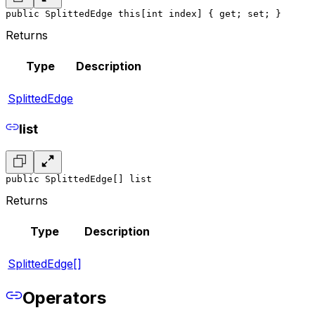
public SplittedEdge this[int index] { get; set; }
Returns
Type
Description
SplittedEdge
list
public SplittedEdge[] list
Returns
Type
Description
SplittedEdge[]
Operators