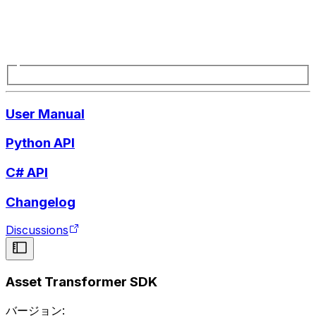
User Manual
Python API
C# API
Changelog
Discussions
Asset Transformer SDK
バージョン: