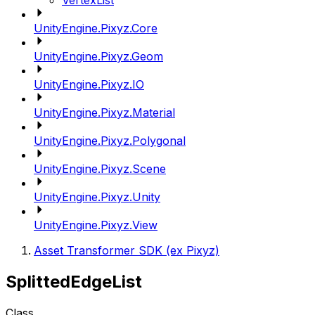
VertexList
UnityEngine.Pixyz.Core
UnityEngine.Pixyz.Geom
UnityEngine.Pixyz.IO
UnityEngine.Pixyz.Material
UnityEngine.Pixyz.Polygonal
UnityEngine.Pixyz.Scene
UnityEngine.Pixyz.Unity
UnityEngine.Pixyz.View
Asset Transformer SDK (ex Pixyz)
SplittedEdgeList
Class