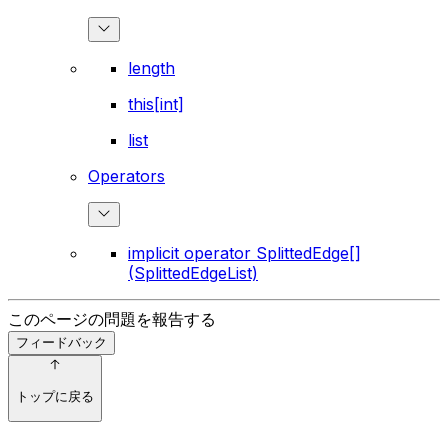
length
this[int]
list
Operators
implicit operator SplittedEdge[]
(SplittedEdgeList)
このページの問題を報告する
フィードバック
トップに戻る