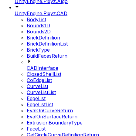
UnityEngine.Pixyz.Algo
UnityEngine.Pixyz.CAD
BodyList
Bounds1D
Bounds2D
BrickDefinition
BrickDefinitionList
BrickType
BuildFacesReturn
CADInterface
ClosedShellList
CoEdgeList
CurveList
CurveListList
EdgeList
EdgeListList
EvalOnCurveReturn
EvalOnSurfaceReturn
ExtrusionBoundaryType
FaceList
GetCircleCurveDefinitionReturn