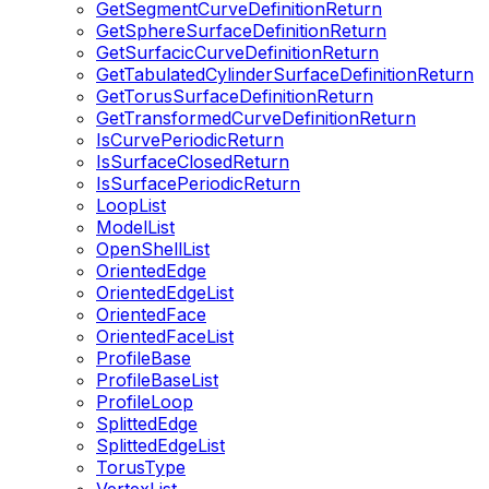
GetSegmentCurveDefinitionReturn
GetSphereSurfaceDefinitionReturn
GetSurfacicCurveDefinitionReturn
GetTabulatedCylinderSurfaceDefinitionReturn
GetTorusSurfaceDefinitionReturn
GetTransformedCurveDefinitionReturn
IsCurvePeriodicReturn
IsSurfaceClosedReturn
IsSurfacePeriodicReturn
LoopList
ModelList
OpenShellList
OrientedEdge
OrientedEdgeList
OrientedFace
OrientedFaceList
ProfileBase
ProfileBaseList
ProfileLoop
SplittedEdge
SplittedEdgeList
TorusType