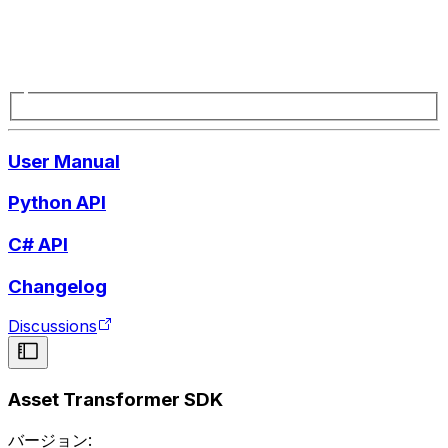
User Manual
Python API
C# API
Changelog
Discussions
Asset Transformer SDK
バージョン: