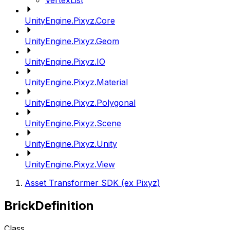
VertexList
UnityEngine.Pixyz.Core
UnityEngine.Pixyz.Geom
UnityEngine.Pixyz.IO
UnityEngine.Pixyz.Material
UnityEngine.Pixyz.Polygonal
UnityEngine.Pixyz.Scene
UnityEngine.Pixyz.Unity
UnityEngine.Pixyz.View
Asset Transformer SDK (ex Pixyz)
BrickDefinition
Class