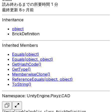
読み終わるまでの所要時間 1 分
最終更新 8ヶ月前
Inheritance
object
BrickDefinition
Inherited Members
Equals(object)
Equals(object, object)
GetHashCode()
GetType()
MemberwiseClone()
ReferenceEquals(object, object)
ToString()
Namespace: UnityEngine.Pixyz.CAD
[Serializable]
public class BrickDefinition