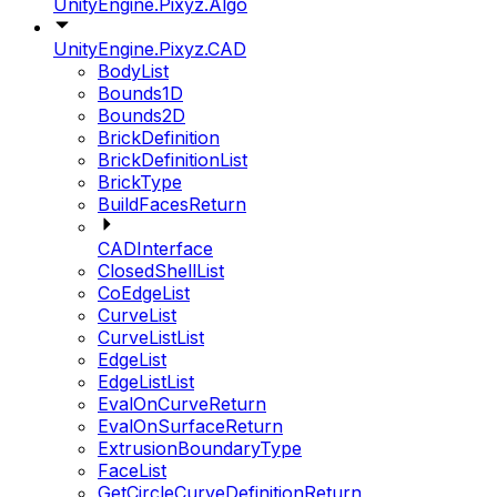
UnityEngine.Pixyz.Algo
UnityEngine.Pixyz.CAD
BodyList
Bounds1D
Bounds2D
BrickDefinition
BrickDefinitionList
BrickType
BuildFacesReturn
CADInterface
ClosedShellList
CoEdgeList
CurveList
CurveListList
EdgeList
EdgeListList
EvalOnCurveReturn
EvalOnSurfaceReturn
ExtrusionBoundaryType
FaceList
GetCircleCurveDefinitionReturn