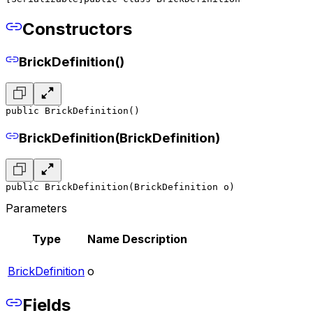
Constructors
BrickDefinition()
public BrickDefinition()
BrickDefinition(BrickDefinition)
public BrickDefinition(BrickDefinition o)
Parameters
Type
Name
Description
BrickDefinition
o
Fields