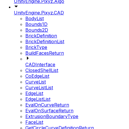
UnityEngine.Pixyz.Algo
UnityEngine.Pixyz.CAD
BodyList
Bounds1D
Bounds2D
BrickDefinition
BrickDefinitionList
BrickType
BuildFacesReturn
CADInterface
ClosedShellList
CoEdgeList
CurveList
CurveListList
EdgeList
EdgeListList
EvalOnCurveReturn
EvalOnSurfaceReturn
ExtrusionBoundaryType
FaceList
GetCircleCurveDefinitionReturn