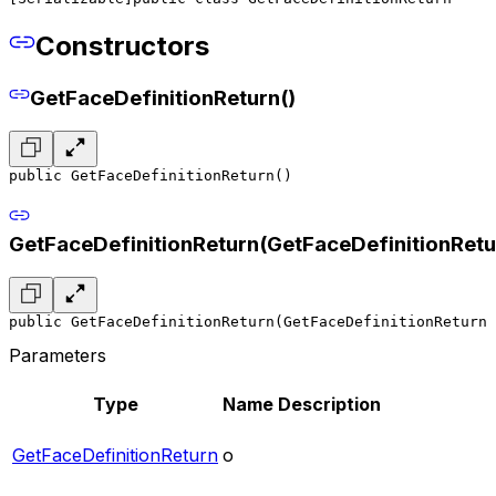
Constructors
GetFaceDefinitionReturn()
public GetFaceDefinitionReturn()
GetFaceDefinitionReturn(GetFaceDefinitionRetu
public GetFaceDefinitionReturn(GetFaceDefinitionReturn 
Parameters
Type
Name
Description
GetFaceDefinitionReturn
o