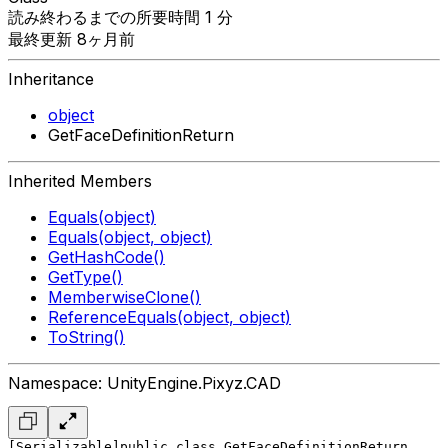
読み終わるまでの所要時間 1 分
最終更新 8ヶ月前
Inheritance
object
GetFaceDefinitionReturn
Inherited Members
Equals(object)
Equals(object, object)
GetHashCode()
GetType()
MemberwiseClone()
ReferenceEquals(object, object)
ToString()
Namespace: UnityEngine.Pixyz.CAD
[Serializable]
public class GetFaceDefinitionReturn