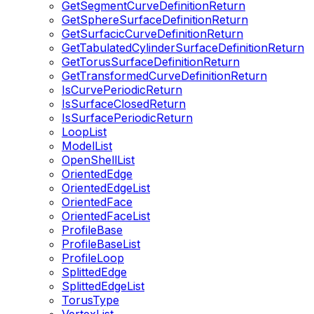
GetSegmentCurveDefinitionReturn
GetSphereSurfaceDefinitionReturn
GetSurfacicCurveDefinitionReturn
GetTabulatedCylinderSurfaceDefinitionReturn
GetTorusSurfaceDefinitionReturn
GetTransformedCurveDefinitionReturn
IsCurvePeriodicReturn
IsSurfaceClosedReturn
IsSurfacePeriodicReturn
LoopList
ModelList
OpenShellList
OrientedEdge
OrientedEdgeList
OrientedFace
OrientedFaceList
ProfileBase
ProfileBaseList
ProfileLoop
SplittedEdge
SplittedEdgeList
TorusType