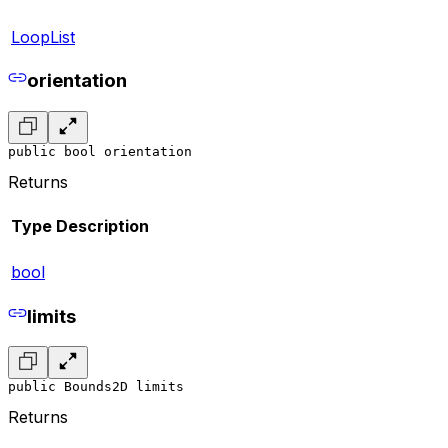
LoopList
orientation
public bool orientation
Returns
Type
Description
bool
limits
public Bounds2D limits
Returns