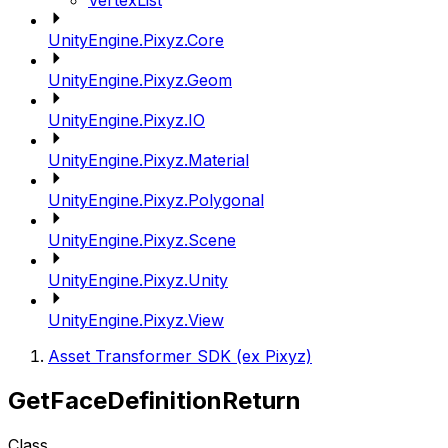
VertexList
UnityEngine.Pixyz.Core
UnityEngine.Pixyz.Geom
UnityEngine.Pixyz.IO
UnityEngine.Pixyz.Material
UnityEngine.Pixyz.Polygonal
UnityEngine.Pixyz.Scene
UnityEngine.Pixyz.Unity
UnityEngine.Pixyz.View
Asset Transformer SDK (ex Pixyz)
GetFaceDefinitionReturn
Class