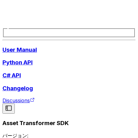
User Manual
Python API
C# API
Changelog
Discussions
Asset Transformer SDK
バージョン: