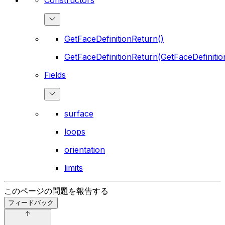
GetFaceDefinitionReturn()
GetFaceDefinitionReturn(GetFaceDefinitio
Fields
surface
loops
orientation
limits
このページの問題を報告する
フィードバック