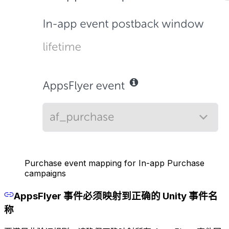
Purchase event mapping for In-app Purchase
campaigns
AppsFlyer 事件必须映射到正确的 Unity 事件名
称