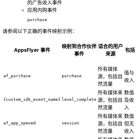
的广告收入事件
应用内购事件
purchase
请参阅以下正确的事件映射示例：
映射到合作伙伴
适合的用户
AppsFlyer 事件
包括
事件
来源
所有媒体
值与
源，包括自
af_purchase
purchase
收入
然流量
所有媒体来
数值
源，包括自
及收
{custom_sdk_event_name}
level_complete
然流量
入
所有媒体来
数值
源，包括自
但无
af_app_opened
session
然流量
收入