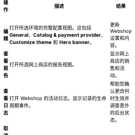
操
描述
结果
作
更新
打开所选环境的完整配置视图。这包括
Webshop
编
General
、
Catalog & payment provider
、
设置和内
辑
Customize theme
和
Hero banner
。
容。
查
显示网上
看
商店的销
打开所选网上商店的报告视图。
报
售和活
告
动。
帮助您确
查
认更改何
看
打开 Webshop 的活动日志。显示记录的生命
时生效并
日
周期事件。
调查意外
志
的后台状
态。
取