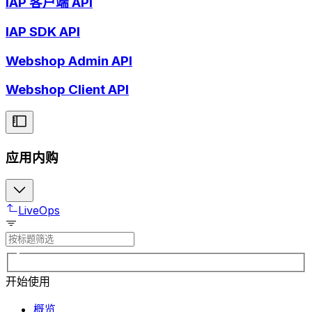
IAP 客户端 API
IAP SDK API
Webshop Admin API
Webshop Client API
应用内购
LiveOps
开始使用
概览