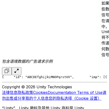
如
些
信
在
中
Uni
将
传
何
信
包含语境数据的广告请求示例
{ 
    "id": "ABCDEfghijkLMNOPqrstUV",
        "imp": [{ 
Copyright © 2026 Unity Technologies
法律信息
隐私政策
Cookies
Documentation Terms of Use
请
勿出售或分享我的个人信息
您的隐私选择（Cookie 设置）
“Unity”、Unity 徽标及其他 Unity 商标是 Unity