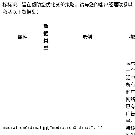
标标识，旨在帮助您优化竞价策略。请与您的客户经理联系以
激活以下数据集：
数
据
属性
示例
描
类
型
表
一
话
所
他
网
已
广
量
int
持
mediationOrdinal
"mediationOrdinal": 15