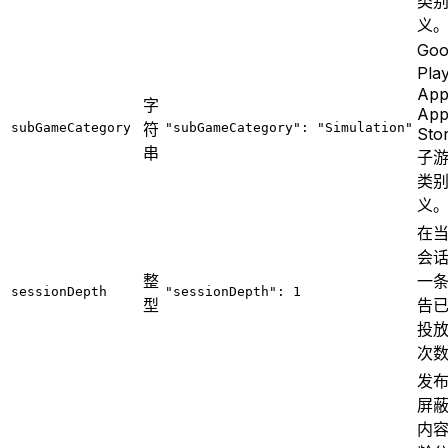
类
义
Goo
Pla
App
字
Ap
符
subGameCategory
"subGameCategory": "Simulation"
Sto
串
子
类
义
在
会
整
一
sessionDepth
"sessionDepth": 1
型
告
投
次
发
屏
内