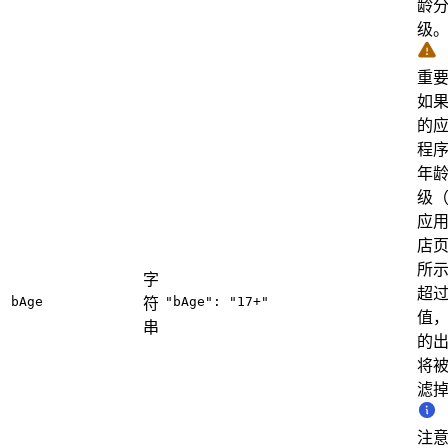
龄
级
重
如
的
程
年
级
应
店
所
字
超
符
bAge
"bAge": "17+"
值
串
的
将
滤
注