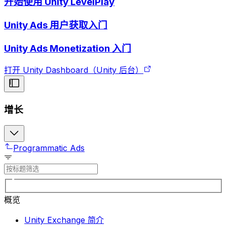
开始使用 Unity LevelPlay
Unity Ads 用户获取入门
Unity Ads Monetization 入门
打开 Unity Dashboard（Unity 后台）
增长
Programmatic Ads
概览
Unity Exchange 简介