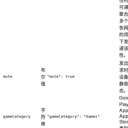
性
可
聚
多
告
的
下
递
性
发
布
求
尔
设
mute
"mute": true
值
静
态
Goo
Pla
字
App
Ap
符
gameCategory
"gameCategory": "Games"
Sto
串