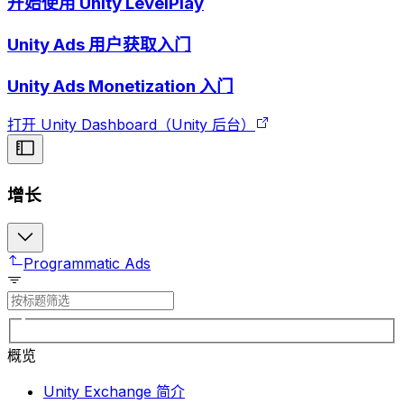
开始使用 Unity LevelPlay
Unity Ads 用户获取入门
Unity Ads Monetization 入门
打开 Unity Dashboard（Unity 后台）
增长
Programmatic Ads
概览
Unity Exchange 简介