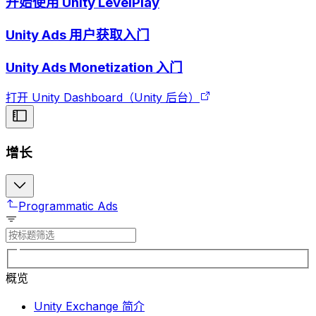
开始使用 Unity LevelPlay
Unity Ads 用户获取入门
Unity Ads Monetization 入门
打开 Unity Dashboard（Unity 后台）
增长
Programmatic Ads
概览
Unity Exchange 简介