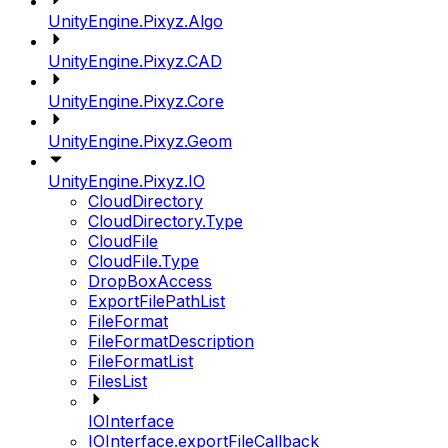
UnityEngine.Pixyz.Algo
UnityEngine.Pixyz.CAD
UnityEngine.Pixyz.Core
UnityEngine.Pixyz.Geom
UnityEngine.Pixyz.IO
CloudDirectory
CloudDirectory.Type
CloudFile
CloudFile.Type
DropBoxAccess
ExportFilePathList
FileFormat
FileFormatDescription
FileFormatList
FilesList
IOInterface
IOInterface.exportFileCallback