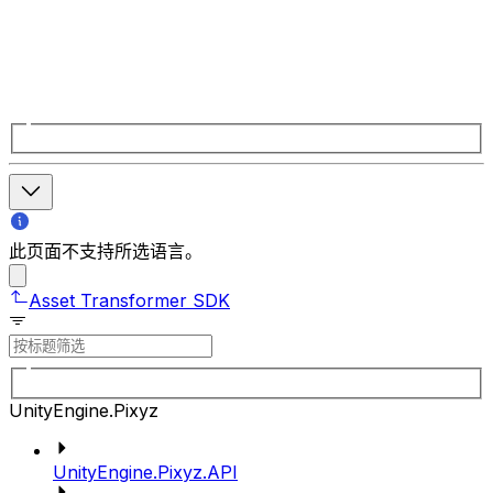
此页面不支持所选语言。
Asset Transformer SDK
UnityEngine.Pixyz
UnityEngine.Pixyz.API