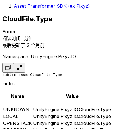
Asset Transformer SDK (ex Pixyz)
CloudFile.Type
Enum
阅读时间1 分钟
最后更新于 2 个月前
Namespace: UnityEngine.Pixyz.IO
public enum CloudFile.Type
Fields
Name
Value
UNKNOWN
UnityEngine.Pixyz.IO.CloudFile.Type
LOCAL
UnityEngine.Pixyz.IO.CloudFile.Type
OPENSTACK
UnityEngine.Pixyz.IO.CloudFile.Type