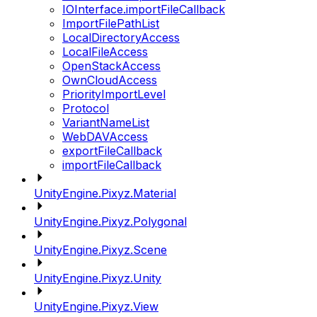
IOInterface.importFileCallback
ImportFilePathList
LocalDirectoryAccess
LocalFileAccess
OpenStackAccess
OwnCloudAccess
PriorityImportLevel
Protocol
VariantNameList
WebDAVAccess
exportFileCallback
importFileCallback
UnityEngine.Pixyz.Material
UnityEngine.Pixyz.Polygonal
UnityEngine.Pixyz.Scene
UnityEngine.Pixyz.Unity
UnityEngine.Pixyz.View