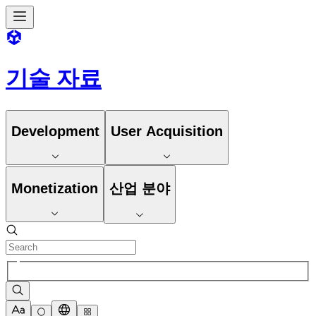
기술 자료
Development
User Acquisition
Monetization
산업 분야