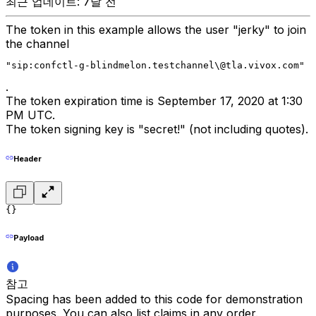
최근 업데이트: 7달 전
The token in this example allows the user "jerky" to join
the channel
"sip:confctl-g-blindmelon.testchannel\@tla.vivox.com"
.
The token expiration time is September 17, 2020 at 1:30
PM UTC.
The token signing key is "secret!" (not including quotes).
Header
{}
Payload
참고
Spacing has been added to this code for demonstration
purposes. You can also list claims in any order.