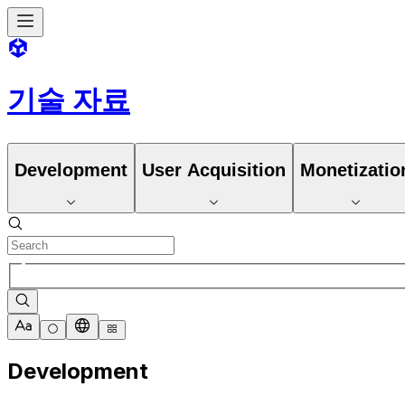
기술 자료
Development
User Acquisition
Monetizatio
Development