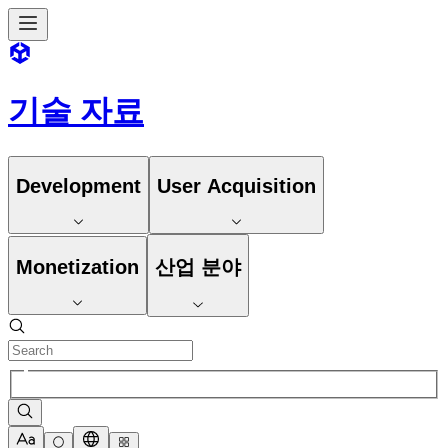
기술 자료
Development
User Acquisition
Monetization
산업 분야