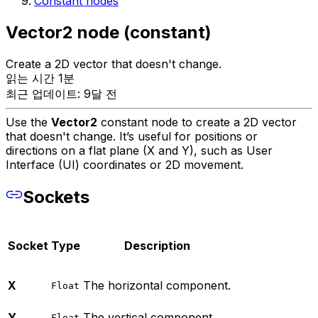
Constant nodes
Vector2 node (constant)
Create a 2D vector that doesn't change.
읽는 시간 1분
최근 업데이트: 9달 전
Use the
Vector2
constant node to create a 2D vector
that doesn't change. It’s useful for positions or
directions on a flat plane (X and Y), such as User
Interface (UI) coordinates or 2D movement.
Sockets
Socket
Type
Description
X
The horizontal component.
Float
Y
The vertical component.
Float