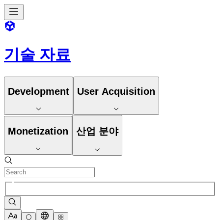
기술 자료
Development
User Acquisition
Monetization
산업 분야