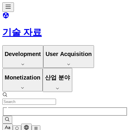
기술 자료
Development
User Acquisition
Monetization
산업 분야