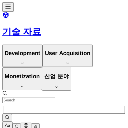
기술 자료
Development
User Acquisition
Monetization
산업 분야