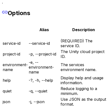
.
Options
Alias
Description
(REQUIRED) The
service-id
--service-id
service ID.
The Unity cloud project
project-id
-p, --project-id
ID.
-e, --
environment-
The services
environment-
name
environment name.
name
Display help and usage
help
-?, -h, --help
information.
Reduce logging to a
quiet
-q, --quiet
minimum.
Use JSON as the output
json
-j, --json
format.