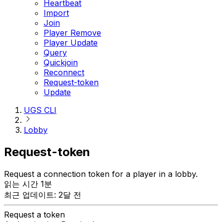
Heartbeat
Import
Join
Player Remove
Player Update
Query
Quickjoin
Reconnect
Request-token
Update
UGS CLI
Lobby
Request-token
Request a connection token for a player in a lobby.
읽는 시간 1분
최근 업데이트: 2달 전
Request a token