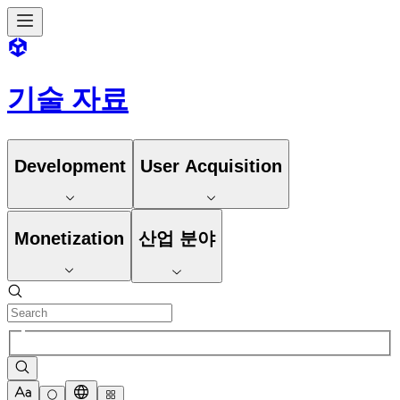
기술 자료
Development
User Acquisition
Monetization
산업 분야