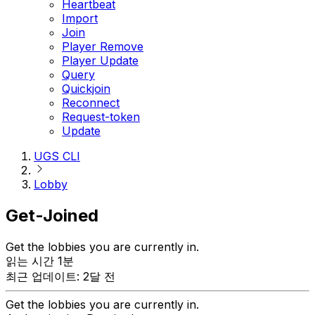
Heartbeat
Import
Join
Player Remove
Player Update
Query
Quickjoin
Reconnect
Request-token
Update
UGS CLI
Lobby
Get-Joined
Get the lobbies you are currently in.
읽는 시간 1분
최근 업데이트: 2달 전
Get the lobbies you are currently in.