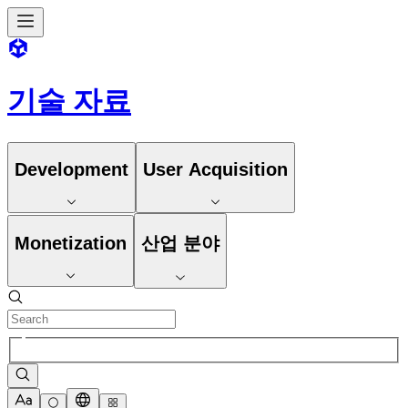
기술 자료
Development
User Acquisition
Monetization
산업 분야