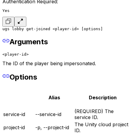
Authentication Required:
Yes
ugs lobby get-joined <player-id> [options]
Arguments
<player-id>
The ID of the player being impersonated.
Options
Alias
Description
(REQUIRED) The
service-id
--service-id
service ID.
The Unity cloud project
project-id
-p, --project-id
ID.