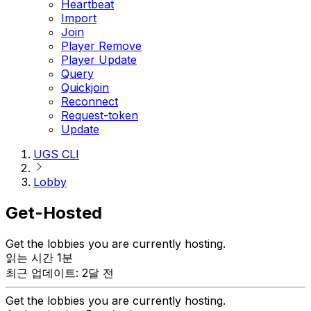
Heartbeat
Import
Join
Player Remove
Player Update
Query
Quickjoin
Reconnect
Request-token
Update
UGS CLI
Lobby
Get-Hosted
Get the lobbies you are currently hosting.
읽는 시간 1분
최근 업데이트: 2달 전
Get the lobbies you are currently hosting.