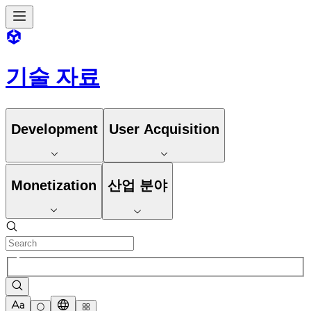
기술 자료
Development
User Acquisition
Monetization
산업 분야