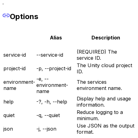
.
Options
Alias
Description
(REQUIRED) The
service-id
--service-id
service ID.
The Unity cloud project
project-id
-p, --project-id
ID.
-e, --
environment-
The services
environment-
name
environment name.
name
Display help and usage
help
-?, -h, --help
information.
Reduce logging to a
quiet
-q, --quiet
minimum.
Use JSON as the output
json
-j, --json
format.