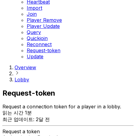
Heartbeat
Import
Join
Player Remove
Player Update
Query
Quickjoin
Reconnect
Request-token
Update
Overview
Lobby
Request-token
Request a connection token for a player in a lobby.
읽는 시간 1분
최근 업데이트: 2달 전
Request a token