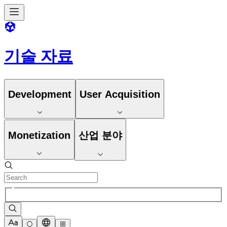
기술 자료
Development
User Acquisition
Monetization
산업 분야