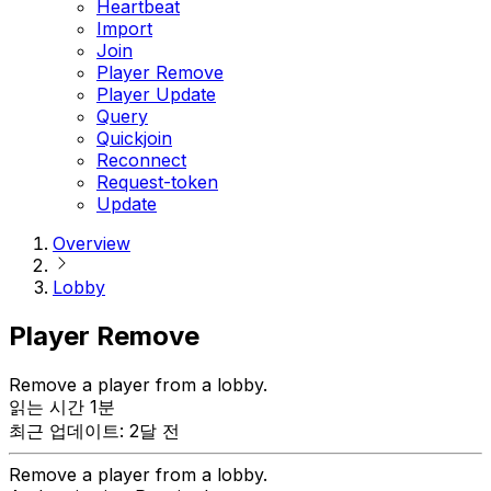
Heartbeat
Import
Join
Player Remove
Player Update
Query
Quickjoin
Reconnect
Request-token
Update
Overview
Lobby
Player Remove
Remove a player from a lobby.
읽는 시간 1분
최근 업데이트: 2달 전
Remove a player from a lobby.