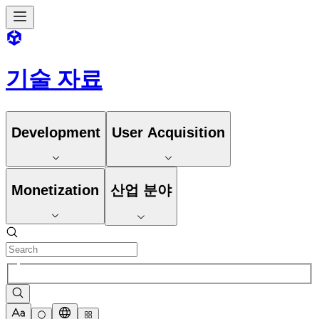
기술 자료
Development
User Acquisition
Monetization
산업 분야