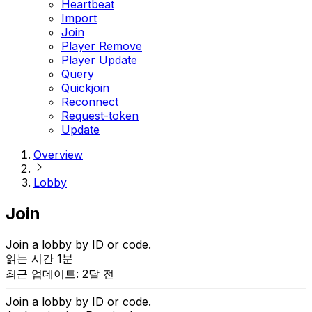
Heartbeat
Import
Join
Player Remove
Player Update
Query
Quickjoin
Reconnect
Request-token
Update
Overview
Lobby
Join
Join a lobby by ID or code.
읽는 시간 1분
최근 업데이트: 2달 전
Join a lobby by ID or code.