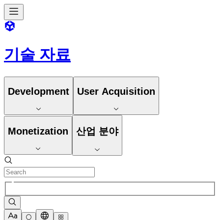
기술 자료
Development
User Acquisition
Monetization
산업 분야