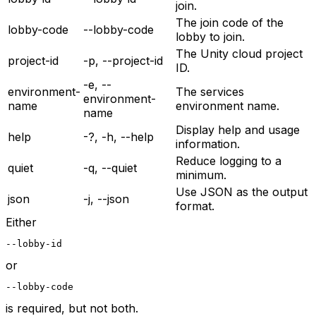
join.
The join code of the
lobby-code
--lobby-code
lobby to join.
The Unity cloud project
project-id
-p, --project-id
ID.
-e, --
environment-
The services
environment-
name
environment name.
name
Display help and usage
help
-?, -h, --help
information.
Reduce logging to a
quiet
-q, --quiet
minimum.
Use JSON as the output
json
-j, --json
format.
Either
--lobby-id
or
--lobby-code
is required, but not both.