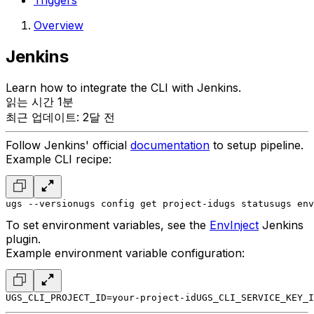
Triggers
Overview
Jenkins
Learn how to integrate the CLI with Jenkins.
읽는 시간 1분
최근 업데이트: 2달 전
Follow Jenkins' official
documentation
to setup pipeline.
Example CLI recipe:
ugs --version
ugs config get project-id
ugs status
ugs env
To set environment variables, see the
EnvInject
Jenkins
plugin.
Example environment variable configuration:
UGS_CLI_PROJECT_ID=your-project-id
UGS_CLI_SERVICE_KEY_I