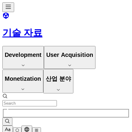
기술 자료
Development
User Acquisition
Monetization
산업 분야