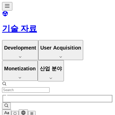
기술 자료
Development
User Acquisition
Monetization
산업 분야