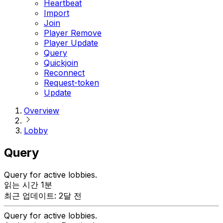
Heartbeat
Import
Join
Player Remove
Player Update
Query
Quickjoin
Reconnect
Request-token
Update
Overview
Lobby
Query
Query for active lobbies.
읽는 시간 1분
최근 업데이트: 2달 전
Query for active lobbies.