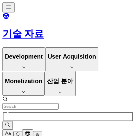
기술 자료
Development
User Acquisition
Monetization
산업 분야