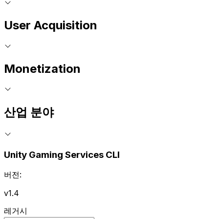
User Acquisition
Monetization
산업 분야
Unity Gaming Services CLI
버전:
v1.4
레거시