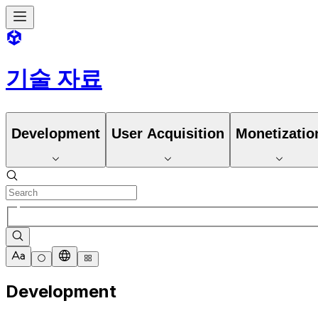
기술 자료
Development
User Acquisition
Monetizatio
Development