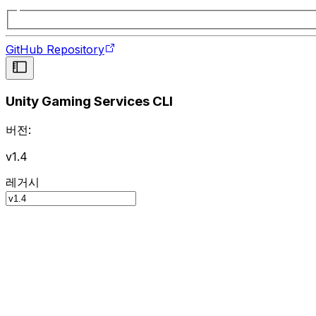
GitHub Repository
Unity Gaming Services CLI
버전:
v1.4
레거시