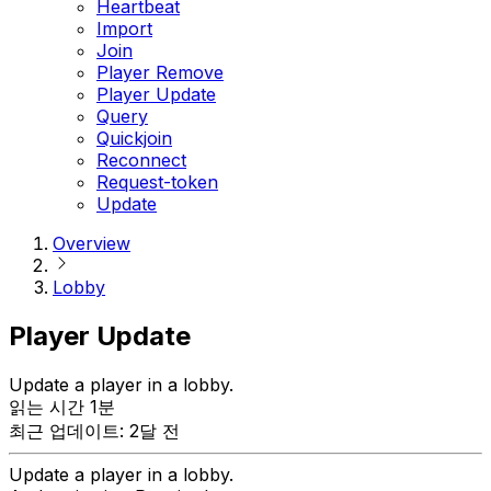
Heartbeat
Import
Join
Player Remove
Player Update
Query
Quickjoin
Reconnect
Request-token
Update
Overview
Lobby
Player Update
Update a player in a lobby.
읽는 시간 1분
최근 업데이트: 2달 전
Update a player in a lobby.