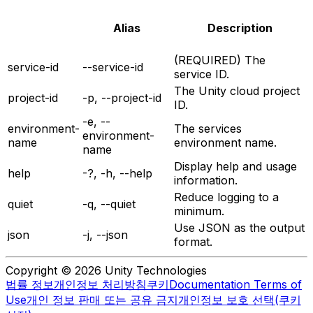
Alias
Description
(REQUIRED) The
service-id
--service-id
service ID.
The Unity cloud project
project-id
-p, --project-id
ID.
-e, --
environment-
The services
environment-
name
environment name.
name
Display help and usage
help
-?, -h, --help
information.
Reduce logging to a
quiet
-q, --quiet
minimum.
Use JSON as the output
json
-j, --json
format.
Copyright © 2026 Unity Technologies
법률 정보
개인정보 처리방침
쿠키
Documentation Terms of
Use
개인 정보 판매 또는 공유 금지
개인정보 보호 선택(쿠키